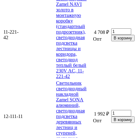
Zamel NAVI
золото в
монтажную
коробку
(стандартный
11-221-
подрозетник),
4 708 ₽
42
светодиодная
Опт
подсветка
лестницы и
коридора,
светодиод
теплый белый
230V AC, 11-
221-42
Светильник
светодиодный
накладной
Zamel SONA
алюминий,
светодиодная
1 992 ₽
12-111-11
подсветка
Опт
деревянных
лестниц и
ступеней,