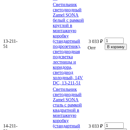
Светильник
светодиодный
Zamel SONA
белый с рамкой
круглой в
монтажную
коробку
13-211-
(стандартный
3 033 ₽
51
подрозетник),
Опт
светодиодная
подсветка
лестницы и
коридора,
светодиод
холодный, 14V
DC, 13-211-51
Светильник
светодиодный
Zamel SONA
сталь с рамкой
квадратной в
монтажную
коробку
14-211-
(стандартный
3 033 ₽