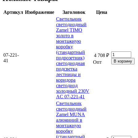
Артикул
Изображение
Заголовок
Цена
Светильник
светодиодный
Zamel TIMO
золото в
монтажную
коробку
(стандартный
07-221-
4 708 ₽
подрозетник)
41
Опт
светодиодная
подсветка
лестницы и
коридора
светодиод
холодный 230V
AC 07-221-41
Светильник
светодиодный
Zamel MUNA
алюминий в
монтажную
коробку
(стандартный