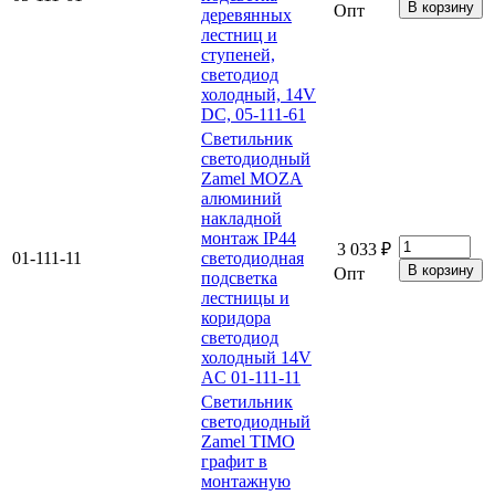
Опт
деревянных
лестниц и
ступеней,
светодиод
холодный, 14V
DC, 05-111-61
Светильник
светодиодный
Zamel MOZA
алюминий
накладной
монтаж IP44
3 033 ₽
01-111-11
светодиодная
Опт
подсветка
лестницы и
коридора
светодиод
холодный 14V
AC 01-111-11
Светильник
светодиодный
Zamel TIMO
графит в
монтажную