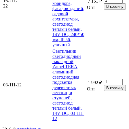
16-211-
7 151 ₽
коридора,
22
Опт
фасадов зданий,
садовой
архитектуры,
светодиод
теплый белый,
14V DC, 240*50
мм, IP 56,
уличный
Светильник
светодиодный
накладной
Zamel TERA
алюминий,
светодиодная
подсветка
1 992 ₽
03-111-12
деревянных
Опт
лестниц и
ступеней,
светодиод
теплый белый,
14V DC, 03-111-
12