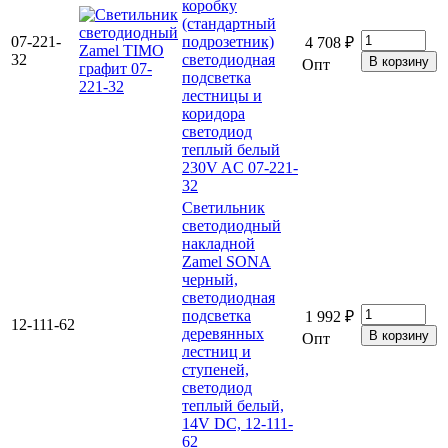
коробку
(стандартный
07-221-
подрозетник)
4 708 ₽
32
светодиодная
Опт
подсветка
лестницы и
коридора
светодиод
теплый белый
230V AC 07-221-
32
Светильник
светодиодный
накладной
Zamel SONA
черный,
светодиодная
подсветка
1 992 ₽
12-111-62
деревянных
Опт
лестниц и
ступеней,
светодиод
теплый белый,
14V DC, 12-111-
62